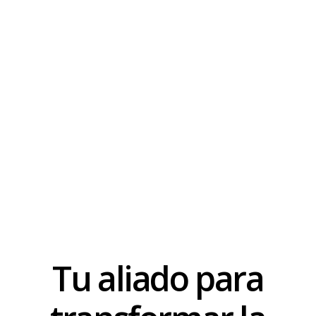
Tu aliado para
Máxima personalización