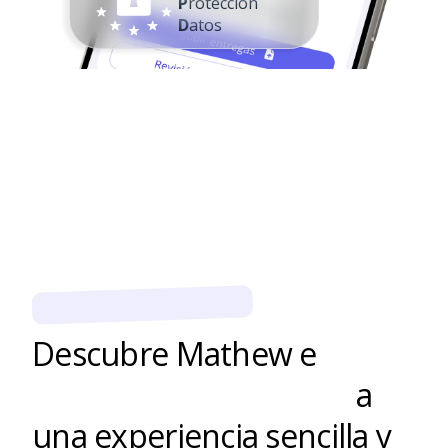
P
rotección
D
atos
CENTROS EDUCATIVOS
Descubre Mathew e
impulsa el aprendizaje
a
una experiencia sencilla y