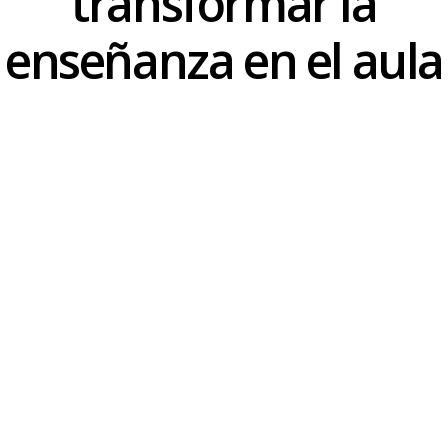
transformar la
de las clases
enseñanza en el aula