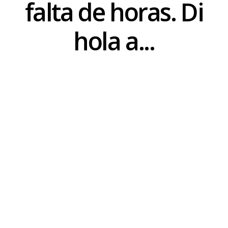
Evaluaciones sin estrés y
falta de horas. Di
objetivas
hola a...